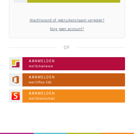
Wachtwoord of gebruikersnaam vergeten?
Nog geen account?
OF
AANMELDEN
met Schoolware
AANMELDEN
met Office 365
AANMELDEN
met Smartschool