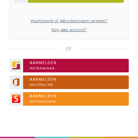
Wachtwoord of gebruikersnaam vergeten?
Nog geen account?
OF
AANMELDEN
met Schoolware
AANMELDEN
met Office 365
AANMELDEN
met Smartschool