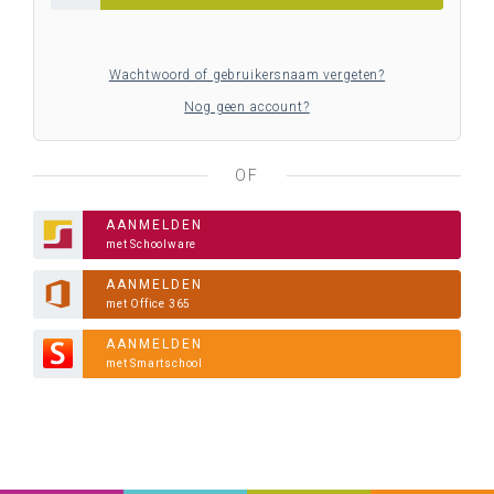
Wachtwoord of gebruikersnaam vergeten?
Nog geen account?
OF
AANMELDEN
met Schoolware
AANMELDEN
met Office 365
AANMELDEN
met Smartschool