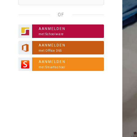
OF
AANMELDEN
met Schoolware
AANMELDEN
met Office 365
AANMELDEN
met Smartschool