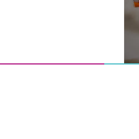
Onderwijs
is het
uitgangspunt
van
vooruitgang,