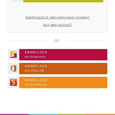
Wachtwoord of gebruikersnaam vergeten?
Nog geen account?
OF
AANMELDEN
met Schoolware
AANMELDEN
met Office 365
AANMELDEN
met Smartschool