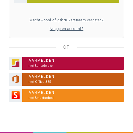
Wachtwoord of gebruikersnaam vergeten?
Nog geen account?
OF
AANMELDEN
met Schoolware
AANMELDEN
met Office 365
AANMELDEN
met Smartschool