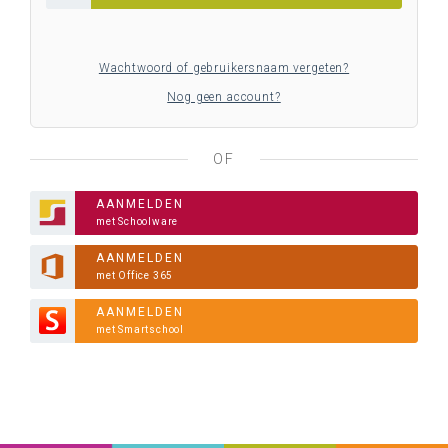
Wachtwoord of gebruikersnaam vergeten?
Nog geen account?
OF
AANMELDEN
met Schoolware
AANMELDEN
met Office 365
AANMELDEN
met Smartschool