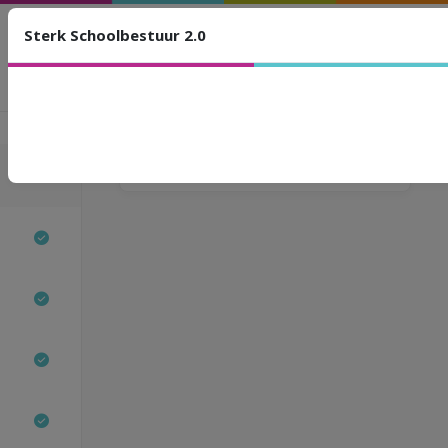
Sterk Schoolbestuur 2.0
Sterk Schoolbestuur 2.0
Dragers van
beleidsvoerend vermogen
binnen het schoolbestuur
Stappen
Gelieve de deelname URL te gebruiken.
MODULE 1