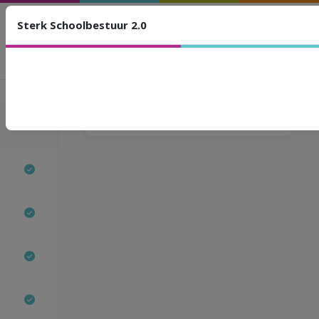
Sterk Schoolbestuur 2.0
Sterk Schoolbestuur 2.0
Dragers van
beleidsvoerend vermogen
binnen het schoolbestuur
Stappen
Gelieve de deelname URL te gebruiken.
MODULE 1