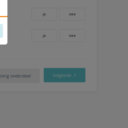
ja
nee
ja
nee
Volgende
Vorig onderdeel