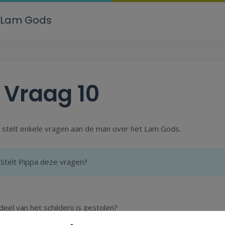
Lam Gods
.
Vraag 10
 stelt enkele vragen aan de man over het Lam Gods.
Stelt Pippa deze vragen?
deel van het schilderij is gestolen?