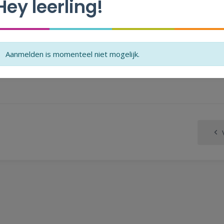
Hey leerling!
m toon je een foto van het schilderij?
Aanmelden is momenteel niet mogelijk.
m stelen ze het schilderij?