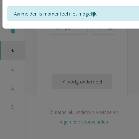
Odisia
Dorrodisia
Aanmelden is momenteel niet mogelijk.
Dorr
de dame
4.
5.
Vorig onderdeel
6.
Volgende
7.
© Katholiek Onderwijs Vlaanderen
Algemene voorwaarden