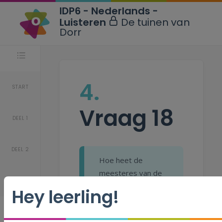
IDP6 - Nederlands -
Luisteren
De tuinen van
Dorr
Stappen
4.
START
Vraag 18
DEEL 1
DEEL 2
Hoe heet de
meesteres van de
DEEL 3
dwerg?
Hey leerling!