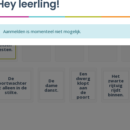
Hey leerling!
tap 1
stap 2
stap 3
stap 4
Aanmelden is momenteel niet mogelijk.
De
ensen
esten.
Een
Het
De
dwerg
De
zwarte
oortwachter
klopt
dame
rijtuig
t alleen in de
aan
danst.
rijdt
stilte.
de
binnen.
poort