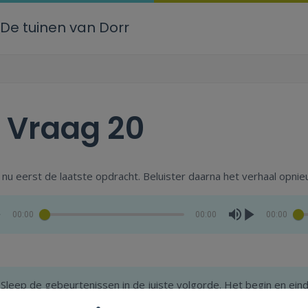
De tuinen van Dorr
.
Vraag 20
nu eerst de laatste opdracht. Beluister daarna het verhaal opnie
00:00
00:00
00:00
Sleep de gebeurtenissen in de juiste volgorde. Het begin en einde