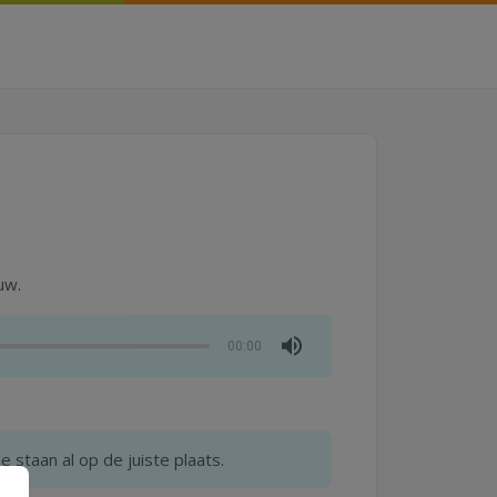
uw.
00:00
 staan al op de juiste plaats.