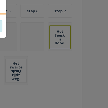
stap 5
stap 6
stap 7
Het
feest
is
dood.
Het
zwarte
rijtuig
rijdt
weg.