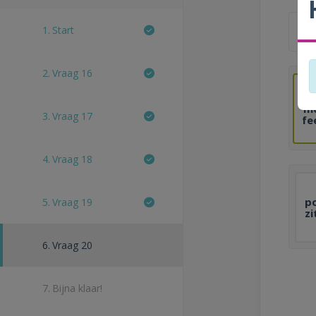
1.
Start
s
2.
Vraag 16
m
3.
Vraag 17
fe
4.
Vraag 18
p
5.
Vraag 19
zi
6.
Vraag 20
7.
Bijna klaar!