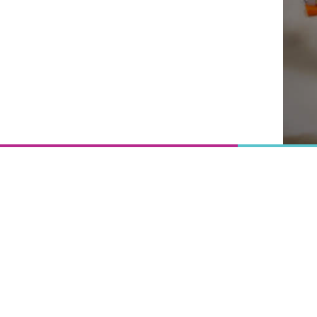
Onderwijs
is het
uitgangspunt
van
vooruitgang,