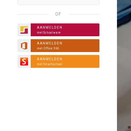
OF
AANMELDEN
met Schoolware
AANMELDEN
met Office 365
AANMELDEN
met Smartschool