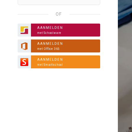
OF
AANMELDEN
met Schoolware
AANMELDEN
met Office 365
AANMELDEN
met Smartschool