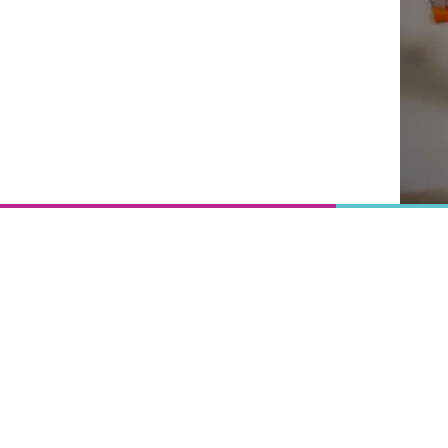
Onderwijs
is het
uitgangspunt
van
vooruitgang,