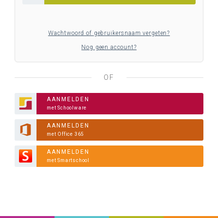
Wachtwoord of gebruikersnaam vergeten?
Nog geen account?
OF
AANMELDEN
met Schoolware
AANMELDEN
met Office 365
AANMELDEN
met Smartschool