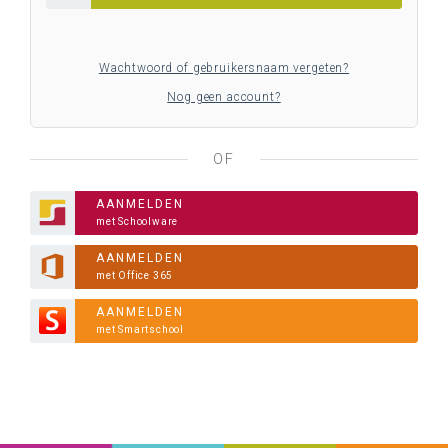
Wachtwoord of gebruikersnaam vergeten?
Nog geen account?
OF
AANMELDEN
met Schoolware
AANMELDEN
met Office 365
AANMELDEN
met Smartschool