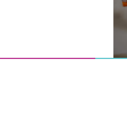
Onderwijs
is het
uitgangspunt
van
vooruitgang,