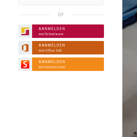
OF
AANMELDEN
met Schoolware
AANMELDEN
met Office 365
AANMELDEN
met Smartschool