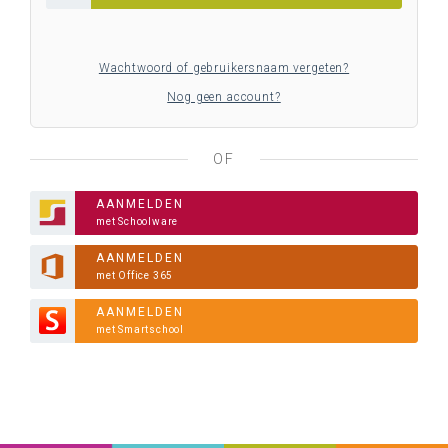
Wachtwoord of gebruikersnaam vergeten?
Nog geen account?
OF
AANMELDEN
met Schoolware
AANMELDEN
met Office 365
AANMELDEN
met Smartschool