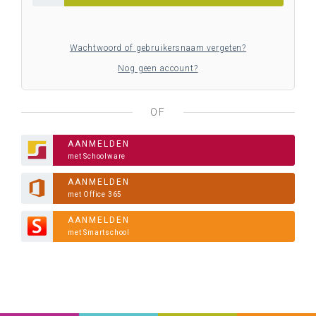
Wachtwoord of gebruikersnaam vergeten?
Nog geen account?
OF
AANMELDEN
met Schoolware
AANMELDEN
met Office 365
AANMELDEN
met Smartschool