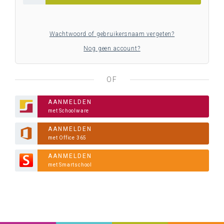
Wachtwoord of gebruikersnaam vergeten?
Nog geen account?
OF
AANMELDEN
met Schoolware
AANMELDEN
met Office 365
AANMELDEN
met Smartschool