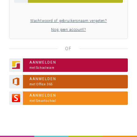
Wachtwoord of gebruikersnaam vergeten?
Nog geen account?
OF
AANMELDEN
met Schoolware
AANMELDEN
met Office 365
AANMELDEN
met Smartschool