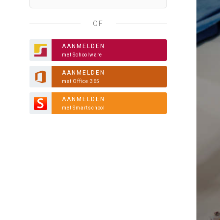
OF
AANMELDEN
met Schoolware
AANMELDEN
met Office 365
AANMELDEN
met Smartschool