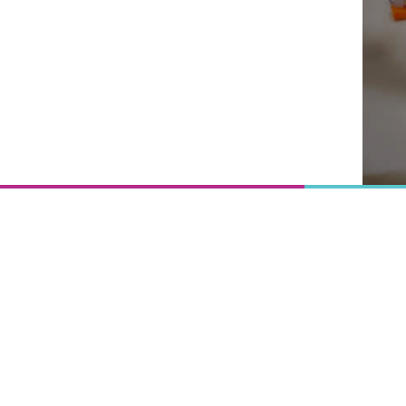
Onderwijs
is het
uitgangspunt
van
vooruitgang,