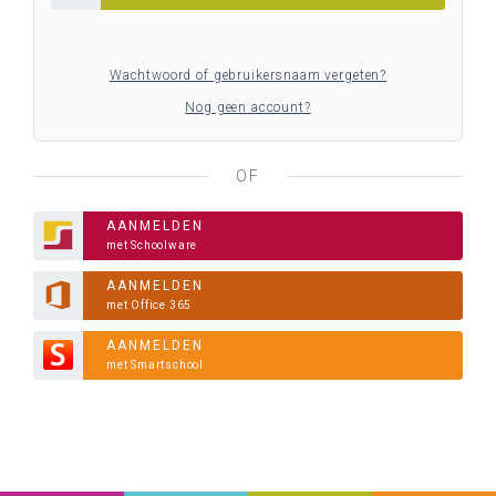
Wachtwoord of gebruikersnaam vergeten?
Nog geen account?
OF
AANMELDEN
met Schoolware
AANMELDEN
met Office 365
AANMELDEN
met Smartschool