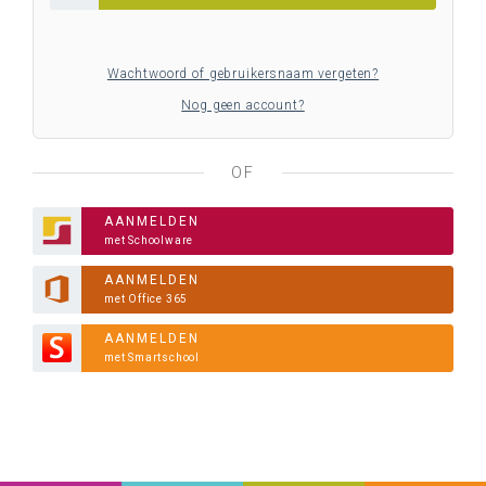
Wachtwoord of gebruikersnaam vergeten?
Nog geen account?
OF
AANMELDEN
met Schoolware
AANMELDEN
met Office 365
AANMELDEN
met Smartschool