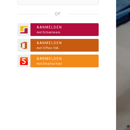
OF
AANMELDEN
met Schoolware
AANMELDEN
met Office 365
AANMELDEN
met Smartschool