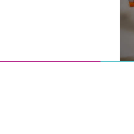
Onderwijs
is het
uitgangspunt
van
vooruitgang,