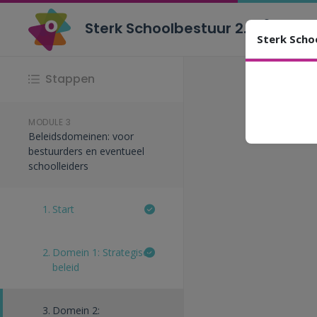
Sterk Schoolbestuur 2.0
Belei
Sterk Scho
Stappen
Gelieve d
MODULE 3
Beleidsdomeinen: voor
bestuurders en eventueel
schoolleiders
1.
Start
2.
Domein 1: Strategisch
beleid
3.
Domein 2: