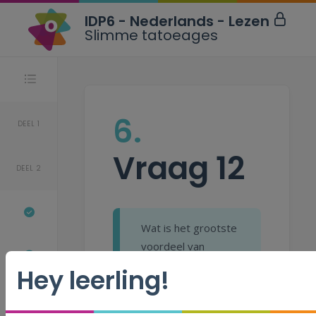
IDP6 - Nederlands - Lezen
Slimme tatoeages
Stappen
6.
DEEL 1
Vraag 12
DEEL 2
Wat is het grootste
voordeel
van
slimme tatoeages?
Hey leerling!