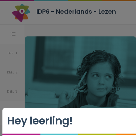
IDP6 - Nederlands - Lezen
Stappen
DEEL 1
DEEL 2
DEEL 3
Hey leerling!
IDP6 -