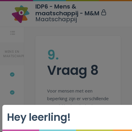
IDP6 - Mens &
maatschappij - M&M
Maatschappij
Stappen
9.
MENS EN
MAATSCHAPPIJ
Vraag 8
Voor mensen met een
beperking zijn er verschillende
mogelijkheden die bijdragen
Hey leerling!
aan hun levenskwaliteit.