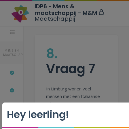
IDP6 - Mens &
maatschappij - M&M
Maatschappij
Stappen
8.
MENS EN
MAATSCHAPPIJ
Vraag 7
In Limburg wonen veel
mensen met een Italiaanse
achtergrond.
Hey leerling!
Wat is daarvoor de