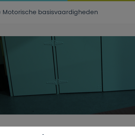
Motorische basisvaardigheden