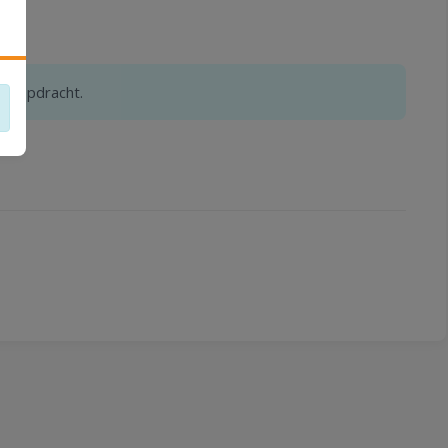
uwe opdracht.