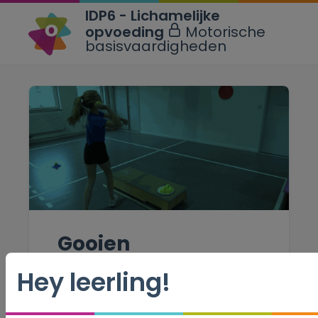
IDP6 - Lichamelijke
opvoeding
Motorische
basisvaardigheden
Gooien
Hey leerling!