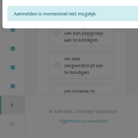
om een liedje aan
te kondigen.
Aanmelden is momenteel niet mogelijk.
om een optreden
van een popgroep
aan te kondigen.
om een
zangwedstrijd aan
te kondigen.
om reclame te
maken voor
keelsnoepjes.
9.
© Katholiek Onderwijs Vlaanderen
Algemene voorwaarden
10.