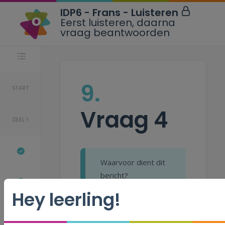
IDP6 - Frans - Luisteren
Eerst luisteren, daarna
vraag beantwoorden
Stappen
9.
START
Vraag 4
DEEL 1
Waarvoor dient dit
bericht?
Hey leerling!