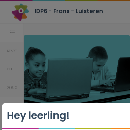
IDP6 - Frans - Luisteren
Stappen
START
DEEL 1
DEEL 2
Hey leerling!
IDP6 - Frans