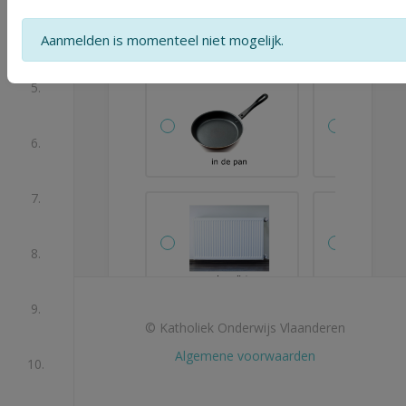
roosteren?
4.
Aanmelden is momenteel niet mogelijk.
5.
6.
7.
8.
9.
© Katholiek Onderwijs Vlaanderen
Algemene voorwaarden
10.
Je hebt nog niet alle
velden ingevuld.