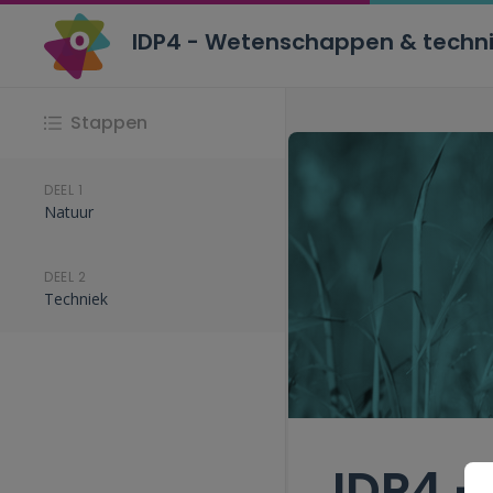
IDP4 - Wetenschappen & techni
Stappen
DEEL 1
Natuur
DEEL 2
Techniek
IDP4 