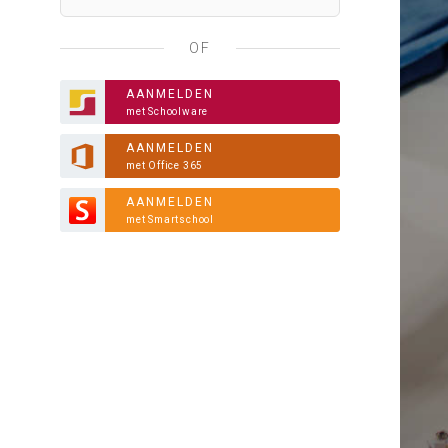
OF
AANMELDEN
met Schoolware
AANMELDEN
met Office 365
AANMELDEN
met Smartschool