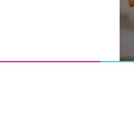
Onderwijs
is het
uitgangspunt
van
vooruitgang,