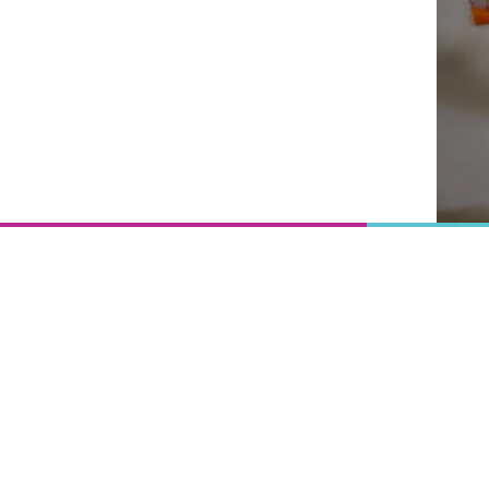
Onderwijs
is het
uitgangspunt
van
vooruitgang,