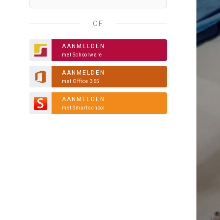
OF
AANMELDEN
met Schoolware
AANMELDEN
met Office 365
AANMELDEN
met Smartschool