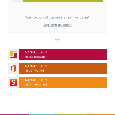
Wachtwoord of gebruikersnaam vergeten?
Nog geen account?
OF
AANMELDEN
met Schoolware
AANMELDEN
met Office 365
AANMELDEN
met Smartschool