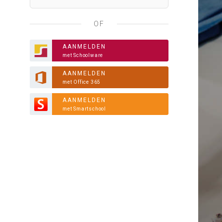
OF
AANMELDEN
met Schoolware
AANMELDEN
met Office 365
AANMELDEN
met Smartschool