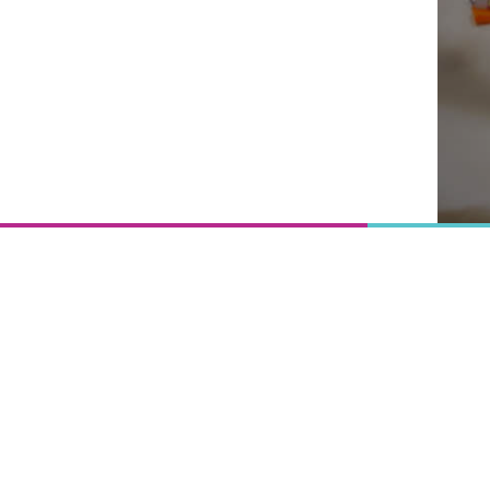
Onderwijs
is het
uitgangspunt
van
vooruitgang,