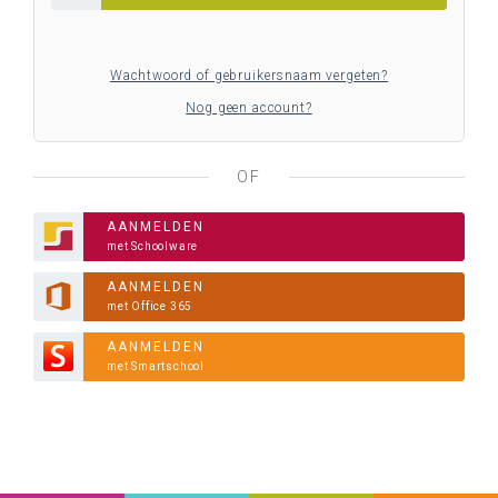
Wachtwoord of gebruikersnaam vergeten?
Nog geen account?
OF
AANMELDEN
met Schoolware
AANMELDEN
met Office 365
AANMELDEN
met Smartschool