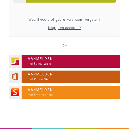
Wachtwoord of gebruikersnaam vergeten?
Nog geen account?
OF
AANMELDEN
met Schoolware
AANMELDEN
met Office 365
AANMELDEN
met Smartschool