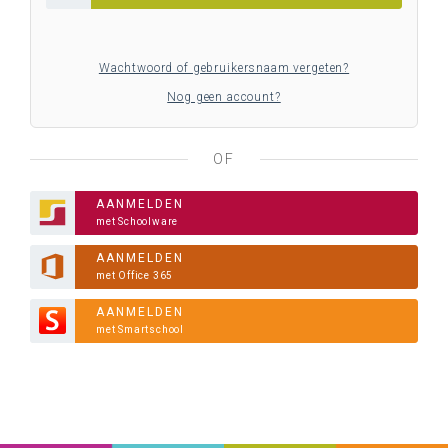
Wachtwoord of gebruikersnaam vergeten?
Nog geen account?
OF
AANMELDEN
met Schoolware
AANMELDEN
met Office 365
AANMELDEN
met Smartschool