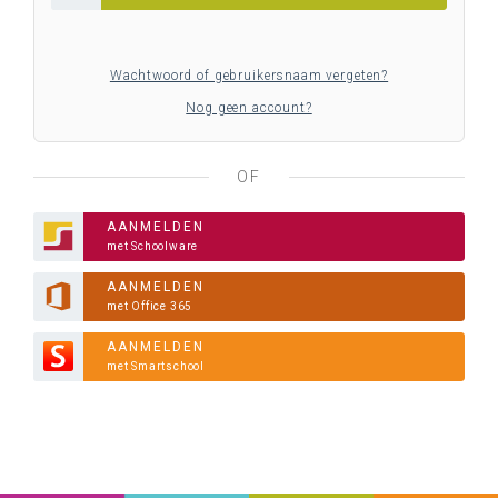
Wachtwoord of gebruikersnaam vergeten?
Nog geen account?
OF
AANMELDEN
met Schoolware
AANMELDEN
met Office 365
AANMELDEN
met Smartschool