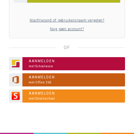
Wachtwoord of gebruikersnaam vergeten?
Nog geen account?
OF
AANMELDEN
met Schoolware
AANMELDEN
met Office 365
AANMELDEN
met Smartschool