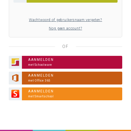
Wachtwoord of gebruikersnaam vergeten?
Nog geen account?
OF
AANMELDEN
met Schoolware
AANMELDEN
met Office 365
AANMELDEN
met Smartschool