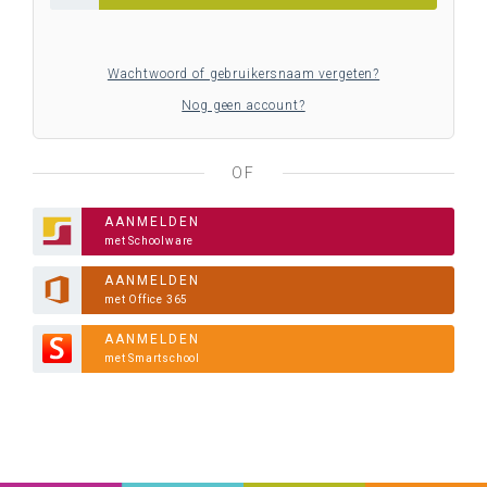
Wachtwoord of gebruikersnaam vergeten?
Nog geen account?
OF
AANMELDEN
met Schoolware
AANMELDEN
met Office 365
AANMELDEN
met Smartschool