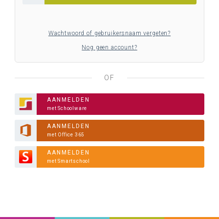
Wachtwoord of gebruikersnaam vergeten?
Nog geen account?
OF
AANMELDEN
met Schoolware
AANMELDEN
met Office 365
AANMELDEN
met Smartschool