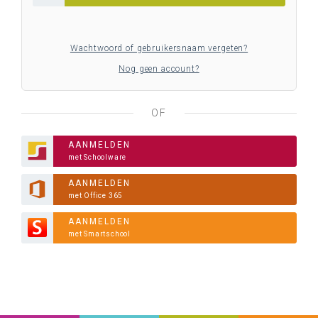
Wachtwoord of gebruikersnaam vergeten?
Nog geen account?
OF
AANMELDEN
met Schoolware
AANMELDEN
met Office 365
AANMELDEN
met Smartschool