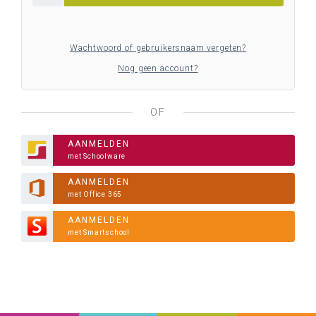
Wachtwoord of gebruikersnaam vergeten?
Nog geen account?
OF
AANMELDEN
met Schoolware
AANMELDEN
met Office 365
AANMELDEN
met Smartschool